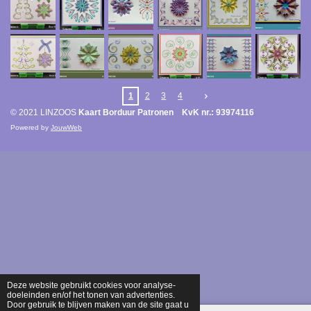
1
2
3
4
© 2021 LINZOOS
Kaart Borduur Patronen KvK nr.: 93974116
Powered by
JouwWeb
Deze website gebruikt cookies voor analyse-
doeleinden en/of het tonen van advertenties.
Door gebruik te blijven maken van de site gaat u