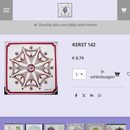
Ga
direct
naar
de
Gezellig dat u een kijkje komt nemen
hoofdinhoud
KERST 142
€ 0,70
In
winkelwagen
D
D
S
D
e
e
h
e
l
e
a
l
e
l
r
e
n
e
n