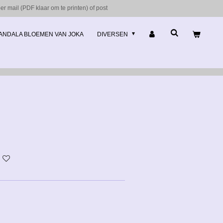
r mail (PDF klaar om te printen) of post
ANDALA BLOEMEN VAN JOKA
DIVERSEN