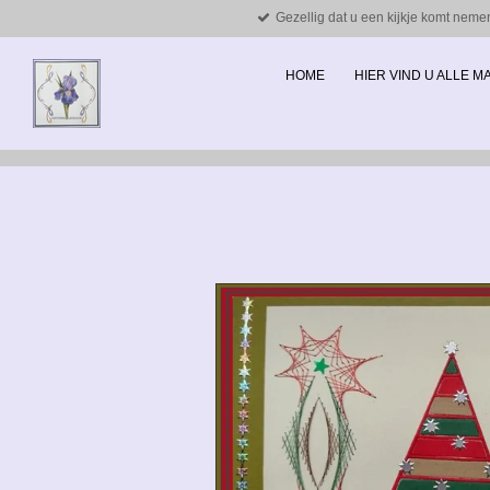
Gezellig dat u een kijkje komt neme
Ga
direct
naar
HOME
HIER VIND U ALLE 
de
hoofdinhoud