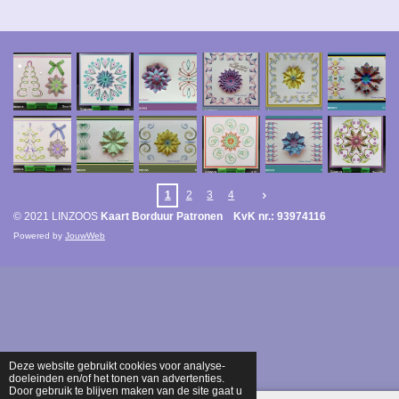
1
2
3
4
© 2021 LINZOOS
Kaart Borduur Patronen KvK nr.: 93974116
Powered by
JouwWeb
Deze website gebruikt cookies voor analyse-
doeleinden en/of het tonen van advertenties.
Door gebruik te blijven maken van de site gaat u