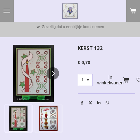
Ga
direct
naar
de
Gezellig dat u een kijkje komt nemen
hoofdinhoud
KERST 132
€ 0,70
In
winkelwagen
D
D
S
D
e
e
h
e
l
e
a
l
e
l
r
e
n
e
n