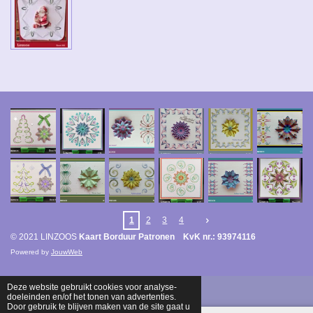
1
2
3
4
© 2021 LINZOOS
Kaart Borduur Patronen KvK nr.: 93974116
Powered by
JouwWeb
Deze website gebruikt cookies voor analyse-
doeleinden en/of het tonen van advertenties.
Door gebruik te blijven maken van de site gaat u