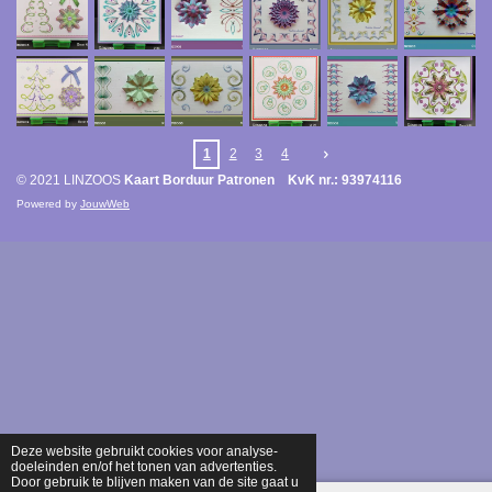
1
2
3
4
© 2021 LINZOOS
Kaart Borduur Patronen KvK nr.: 93974116
Powered by
JouwWeb
Deze website gebruikt cookies voor analyse-
doeleinden en/of het tonen van advertenties.
Door gebruik te blijven maken van de site gaat u