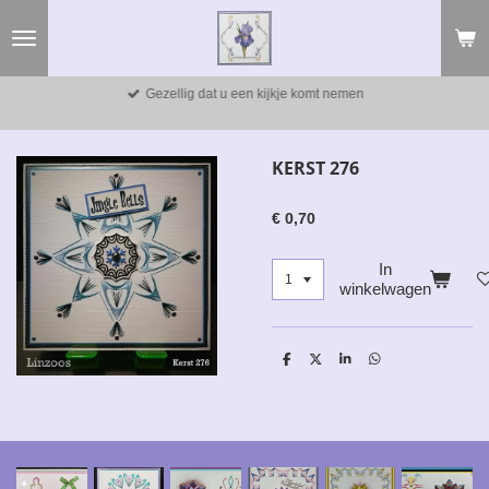
Ga
direct
naar
de
Gezellig dat u een kijkje komt nemen
hoofdinhoud
KERST 276
€ 0,70
In
winkelwagen
D
D
S
D
e
e
h
e
l
e
a
l
e
l
r
e
n
e
n