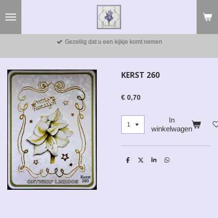
Ga
direct
naar
de
Gezellig dat u een kijkje komt nemen
hoofdinhoud
KERST 260
€ 0,70
In
winkelwagen
D
D
S
D
e
e
h
e
l
e
a
l
e
l
r
e
n
e
n