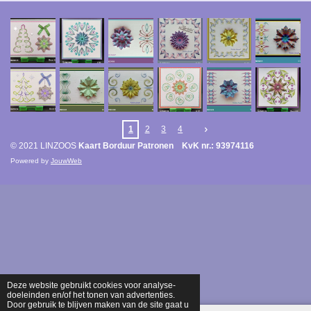
1
2
3
4
© 2021 LINZOOS
Kaart Borduur Patronen KvK nr.: 93974116
Powered by
JouwWeb
Deze website gebruikt cookies voor analyse-
doeleinden en/of het tonen van advertenties.
Door gebruik te blijven maken van de site gaat u