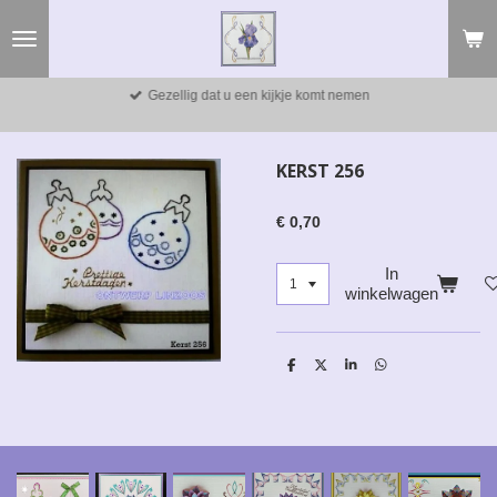
Ga
direct
naar
de
Gezellig dat u een kijkje komt nemen
hoofdinhoud
KERST 256
€ 0,70
In
winkelwagen
D
D
S
D
e
e
h
e
l
e
a
l
e
l
r
e
n
e
n