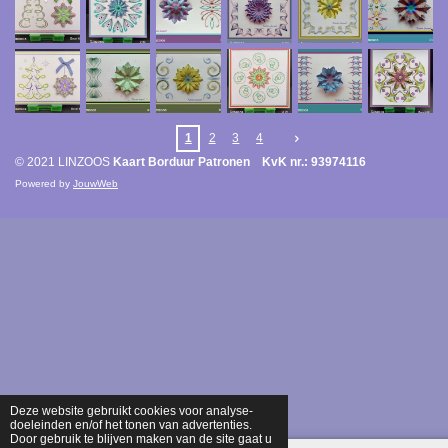
1
2
3
4
© 2021 LINZOOS
Kaart Borduur Patronen KvK nr.: 93974116
Powered by
JouwWeb
Deze website gebruikt cookies voor analyse-
doeleinden en/of het tonen van advertenties.
Door gebruik te blijven maken van de site gaat u