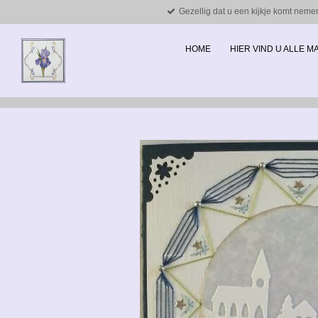
Gezellig dat u een kijkje komt neme
Ga
direct
naar
HOME
HIER VIND U ALLE 
de
hoofdinhoud