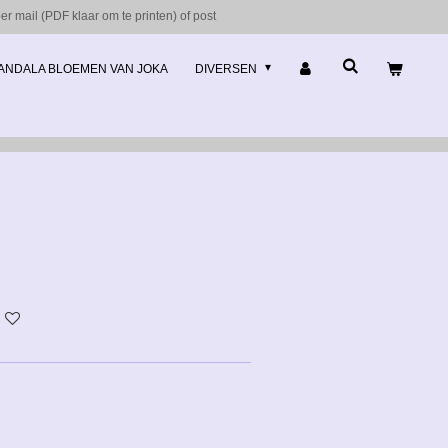
r mail (PDF klaar om te printen) of post
ANDALA BLOEMEN VAN JOKA
DIVERSEN