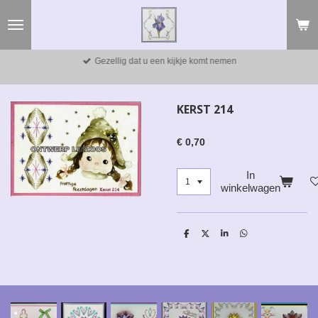
Ga
direct
naar
de
Gezellig dat u een kijkje komt nemen
hoofdinhoud
KERST 214
€ 0,70
In
winkelwagen
D
D
S
D
e
e
h
e
l
e
a
l
e
l
r
e
n
e
n