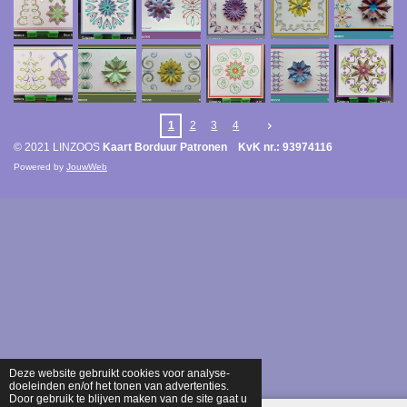
1
2
3
4
© 2021 LINZOOS
Kaart Borduur Patronen KvK nr.: 93974116
Powered by
JouwWeb
Deze website gebruikt cookies voor analyse-
doeleinden en/of het tonen van advertenties.
Door gebruik te blijven maken van de site gaat u