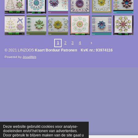
1
2
3
4
© 2021 LINZOOS
Kaart Borduur Patronen KvK nr.: 93974116
Powered by
JouwWeb
Deze website gebruikt cookies voor analyse-
doeleinden en/of het tonen van advertenties.
Door gebruik te blijven maken van de site gaat u