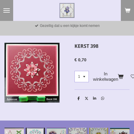
Ga
direct
naar
de
Gezellig dat u een kijkje komt nemen
hoofdinhoud
KERST 398
€ 0,70
In
winkelwagen
D
D
S
D
e
e
h
e
l
e
a
l
e
l
r
e
n
e
n