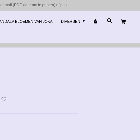
r mail (PDF klaar om te printen) of post
ANDALA BLOEMEN VAN JOKA
DIVERSEN