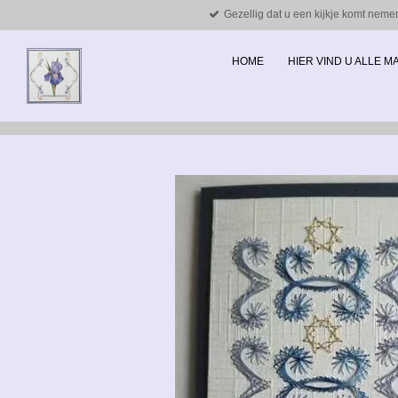
Gezellig dat u een kijkje komt neme
Ga
direct
naar
HOME
HIER VIND U ALLE 
de
hoofdinhoud