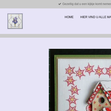
Gezellig dat u een kijkje komt neme
Ga
direct
naar
HOME
HIER VIND U ALLE 
de
hoofdinhoud