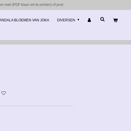
r mail (PDF klaar om te printen) of post
ANDALA BLOEMEN VAN JOKA
DIVERSEN