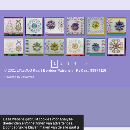
1
2
3
4
© 2021 LINZOOS
Kaart Borduur Patronen KvK nr.: 93974116
Powered by
JouwWeb
Deze website gebruikt cookies voor analyse-
doeleinden en/of het tonen van advertenties.
Door gebruik te blijven maken van de site gaat u