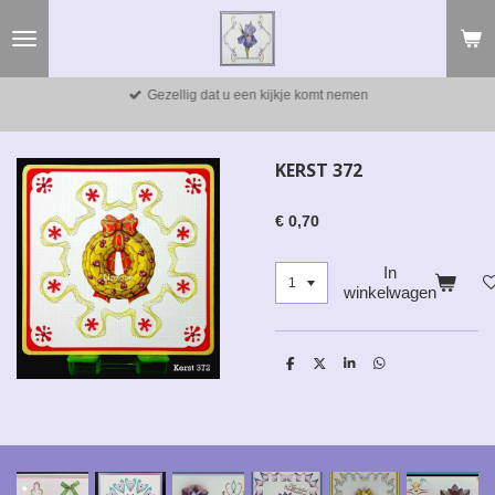
Ga
direct
naar
de
Gezellig dat u een kijkje komt nemen
hoofdinhoud
KERST 372
€ 0,70
In
winkelwagen
D
D
S
D
e
e
h
e
l
e
a
l
e
l
r
e
n
e
n