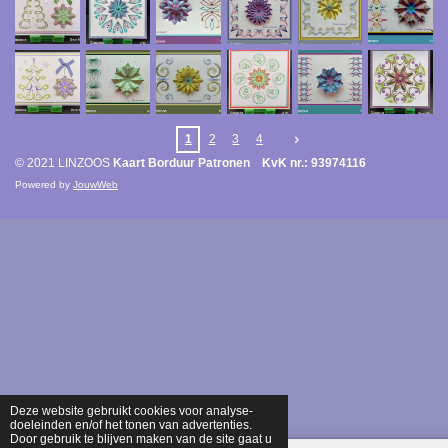
1
2
3
4
© 2021 LINZOOS
Kaart Borduur Patronen KvK nr.: 93974116
Powered by
JouwWeb
Deze website gebruikt cookies voor analyse-
doeleinden en/of het tonen van advertenties.
Door gebruik te blijven maken van de site gaat u