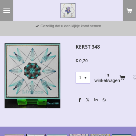
Ga
direct
naar
de
Gezellig dat u een kijkje komt nemen
hoofdinhoud
KERST 348
€ 0,70
In
winkelwagen
D
D
S
D
e
e
h
e
l
e
a
l
e
l
r
e
n
e
n