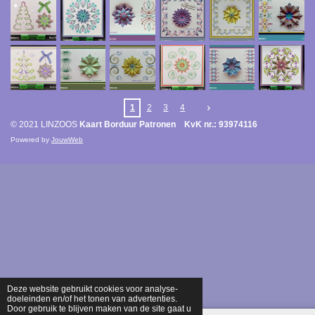
1
2
3
4
© 2021 LINZOOS
Kaart Borduur Patronen KvK nr.: 93974116
Powered by
JouwWeb
Deze website gebruikt cookies voor analyse-
doeleinden en/of het tonen van advertenties.
Door gebruik te blijven maken van de site gaat u