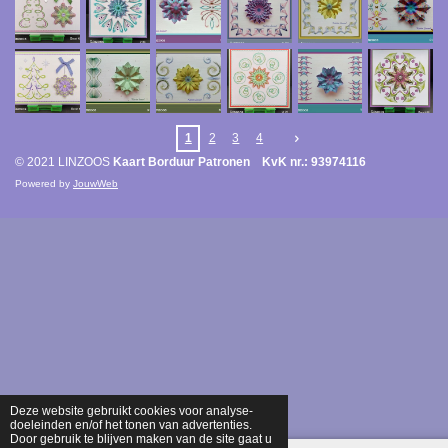
1
2
3
4
© 2021 LINZOOS
Kaart Borduur Patronen KvK nr.: 93974116
Powered by
JouwWeb
Deze website gebruikt cookies voor analyse-
doeleinden en/of het tonen van advertenties.
Door gebruik te blijven maken van de site gaat u