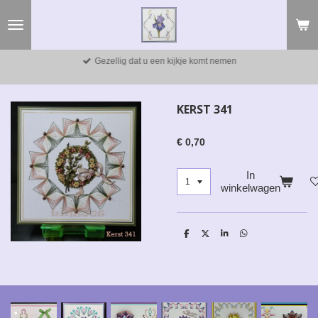
Ga
direct
naar
de
Gezellig dat u een kijkje komt nemen
hoofdinhoud
KERST 341
€ 0,70
In
winkelwagen
D
D
S
D
e
e
h
e
l
e
a
l
e
l
r
e
n
e
n