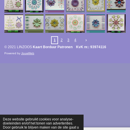
1
2
3
4
© 2021 LINZOOS
Kaart Borduur Patronen KvK nr.: 93974116
Powered by
JouwWeb
Deze website gebruikt cookies voor analyse-
doeleinden en/of het tonen van advertenties.
Door gebruik te blijven maken van de site gaat u