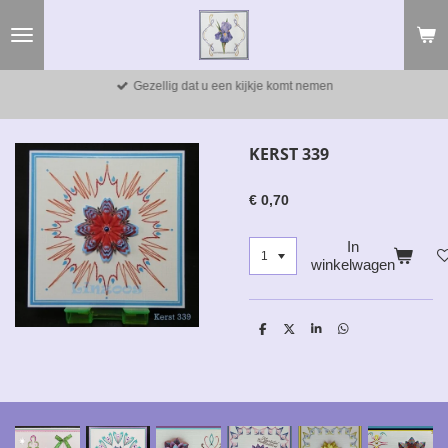
Ga
direct
naar
de
Gezellig dat u een kijkje komt nemen
hoofdinhoud
KERST 339
€ 0,70
In
winkelwagen
D
D
S
D
e
e
h
e
l
e
a
l
e
l
r
e
n
e
n