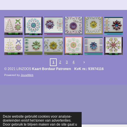
1
2
3
4
© 2021 LINZOOS
Kaart Borduur Patronen KvK nr.: 93974116
Powered by
JouwWeb
Deze website gebruikt cookies voor analyse-
doeleinden en/of het tonen van advertenties.
Door gebruik te blijven maken van de site gaat u