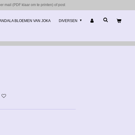
r mail (PDF klaar om te printen) of post
ANDALA BLOEMEN VAN JOKA
DIVERSEN