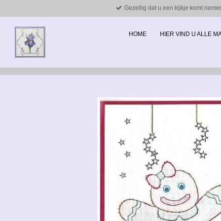
Gezellig dat u een kijkje komt neme
Ga
direct
naar
HOME
HIER VIND U ALLE 
de
hoofdinhoud