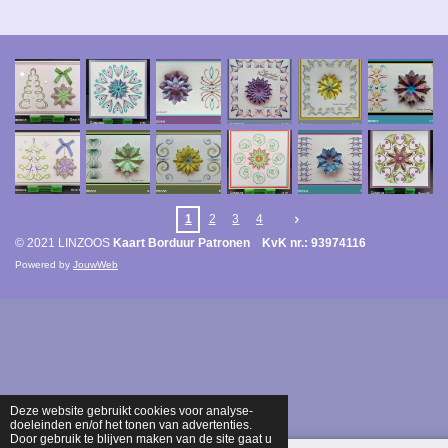
1
2
3
4
© 2021 LINZOOS
Kaart Borduur Patronen KvK nr.: 93974116
Powered by
JouwWeb
Deze website gebruikt cookies voor analyse-
doeleinden en/of het tonen van advertenties.
Door gebruik te blijven maken van de site gaat u