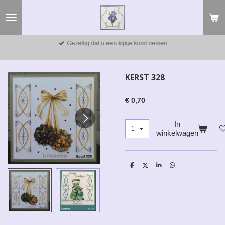
Ga
direct
naar
de
Gezellig dat u een kijkje komt nemen
hoofdinhoud
KERST 328
€ 0,70
In
winkelwagen
D
D
S
D
e
e
h
e
l
e
a
l
e
l
r
e
n
e
n