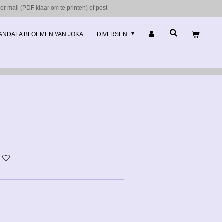
r mail (PDF klaar om te printen) of post
ANDALA BLOEMEN VAN JOKA
DIVERSEN