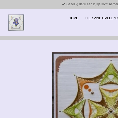
Gezellig dat u een kijkje komt neme
Ga
direct
naar
HOME
HIER VIND U ALLE 
de
hoofdinhoud