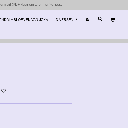
r mail (PDF klaar om te printen) of post
ANDALA BLOEMEN VAN JOKA
DIVERSEN