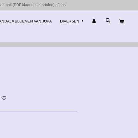
r mail (PDF klaar om te printen) of post
ANDALA BLOEMEN VAN JOKA
DIVERSEN