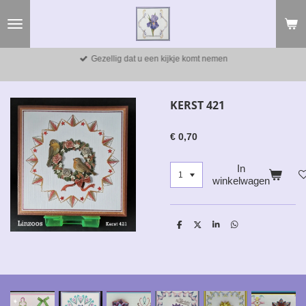
Ga
direct
naar
de
Gezellig dat u een kijkje komt nemen
hoofdinhoud
KERST 421
€ 0,70
In
winkelwagen
D
D
S
D
e
e
h
e
l
e
a
l
e
l
r
e
n
e
n