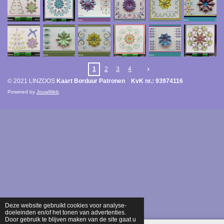
1
2
3
4
© 2021 LINZOOS
Kaart Borduur Patronen KvK nr.: 93974116
Powered by
JouwWeb
Deze website gebruikt cookies voor analyse-
doeleinden en/of het tonen van advertenties.
Door gebruik te blijven maken van de site gaat u