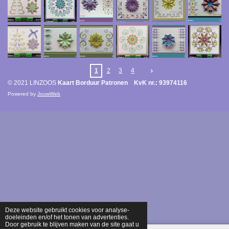
1
2
3
4
© 2021 LINZOOS
Kaart Borduur Patronen KvK nr.: 93974116
Powered by
JouwWeb
Deze website gebruikt cookies voor analyse-
doeleinden en/of het tonen van advertenties.
Door gebruik te blijven maken van de site gaat u