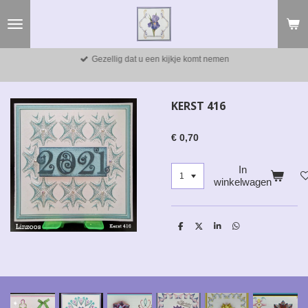
Ga
direct
naar
de
Gezellig dat u een kijkje komt nemen
hoofdinhoud
KERST 416
€ 0,70
In
winkelwagen
D
D
S
D
e
e
h
e
l
e
a
l
e
l
r
e
n
e
n