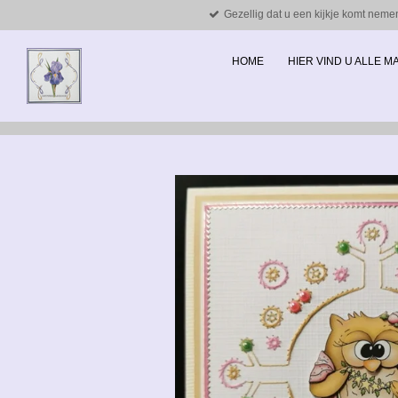
Gezellig dat u een kijkje komt neme
Ga
direct
naar
HOME
HIER VIND U ALLE 
de
hoofdinhoud