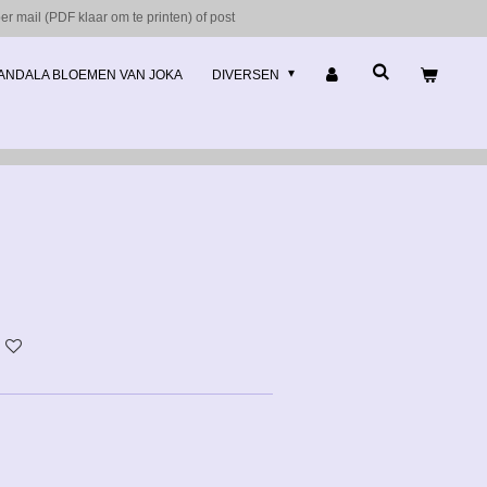
r mail (PDF klaar om te printen) of post
ANDALA BLOEMEN VAN JOKA
DIVERSEN