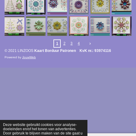
1
2
3
4
© 2021 LINZOOS
Kaart Borduur Patronen KvK nr.: 93974116
Powered by
JouwWeb
Deze website gebruikt cookies voor analyse-
doeleinden en/of het tonen van advertenties.
Door gebruik te blijven maken van de site gaat u