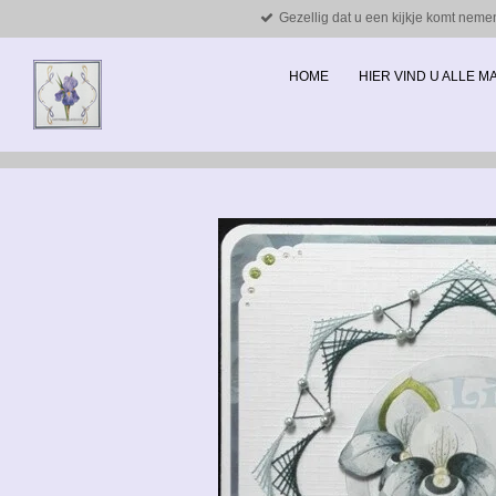
Gezellig dat u een kijkje komt neme
Ga
direct
naar
HOME
HIER VIND U ALLE 
de
hoofdinhoud