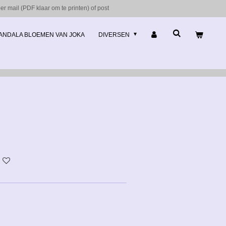
r mail (PDF klaar om te printen) of post
ANDALA BLOEMEN VAN JOKA
DIVERSEN