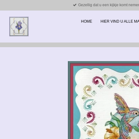
Gezellig dat u een kijkje komt neme
Ga
direct
naar
HOME
HIER VIND U ALLE 
de
hoofdinhoud