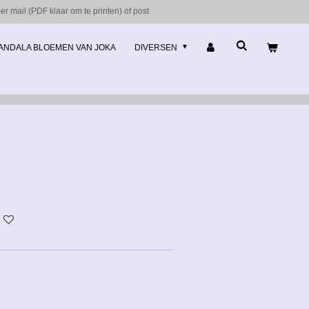
r mail (PDF klaar om te printen) of post
ANDALA BLOEMEN VAN JOKA
DIVERSEN