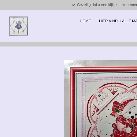
Gezellig dat u een kijkje komt neme
Ga
direct
naar
HOME
HIER VIND U ALLE 
de
hoofdinhoud