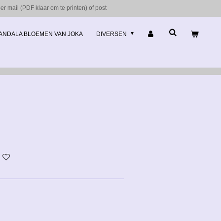
r mail (PDF klaar om te printen) of post
ANDALA BLOEMEN VAN JOKA
DIVERSEN