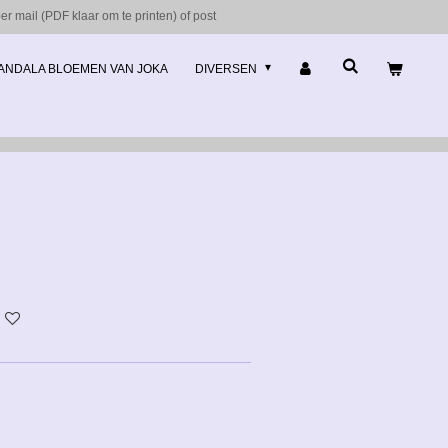
r mail (PDF klaar om te printen) of post
ANDALA BLOEMEN VAN JOKA
DIVERSEN