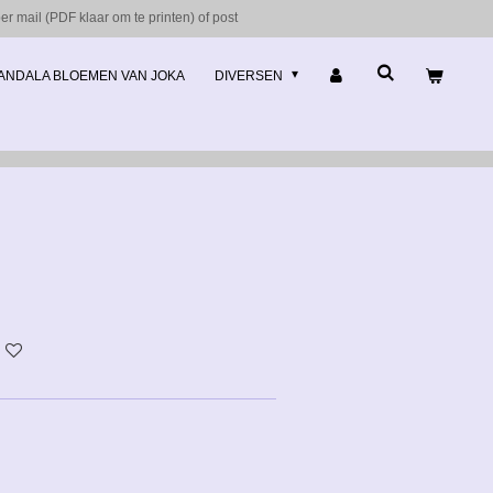
r mail (PDF klaar om te printen) of post
ANDALA BLOEMEN VAN JOKA
DIVERSEN