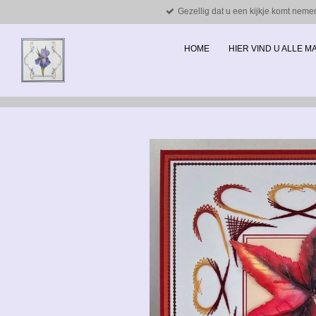
Gezellig dat u een kijkje komt neme
Ga
direct
naar
HOME
HIER VIND U ALLE 
de
hoofdinhoud