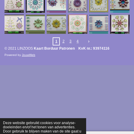
1
2
3
4
© 2021 LINZOOS
Kaart Borduur Patronen KvK nr.: 93974116
Powered by
JouwWeb
Deze website gebruikt cookies voor analyse-
doeleinden en/of het tonen van advertenties.
Door gebruik te blijven maken van de site gaat u