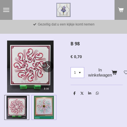
Ga
direct
naar
de
Gezellig dat u een kijkje komt nemen
hoofdinhoud
B 98
€ 0,70
In
winkelwagen
D
D
S
D
e
e
h
e
l
e
a
l
e
l
r
e
n
e
n