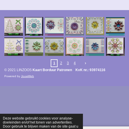
1
2
3
4
© 2021 LINZOOS
Kaart Borduur Patronen KvK nr.: 93974116
Powered by
JouwWeb
Deze website gebruikt cookies voor analyse-
doeleinden en/of het tonen van advertenties.
Door gebruik te blijven maken van de site gaat u