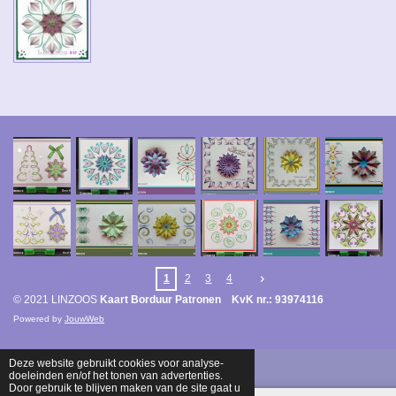
1
2
3
4
© 2021 LINZOOS
Kaart Borduur Patronen KvK nr.: 93974116
Powered by
JouwWeb
Deze website gebruikt cookies voor analyse-
doeleinden en/of het tonen van advertenties.
Door gebruik te blijven maken van de site gaat u