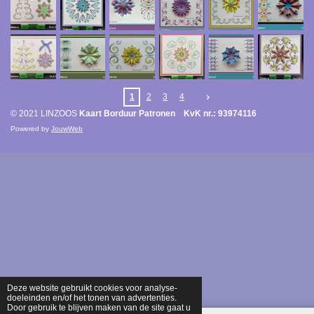
1
2
3
4
© 2021 LINZOOS
Kaart Borduur Patronen KvK nr.: 93974116
Powered by
JouwWeb
Deze website gebruikt cookies voor analyse-
doeleinden en/of het tonen van advertenties.
Door gebruik te blijven maken van de site gaat u