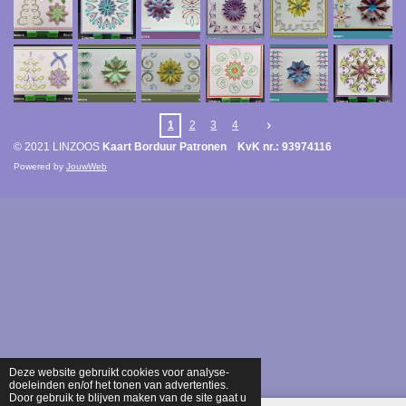
1
2
3
4
© 2021 LINZOOS
Kaart Borduur Patronen KvK nr.: 93974116
Powered by
JouwWeb
Deze website gebruikt cookies voor analyse-
doeleinden en/of het tonen van advertenties.
Door gebruik te blijven maken van de site gaat u