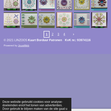
1
2
3
4
© 2021 LINZOOS
Kaart Borduur Patronen KvK nr.: 93974116
Powered by
JouwWeb
Deze website gebruikt cookies voor analyse-
doeleinden en/of het tonen van advertenties.
Door gebruik te blijven maken van de site gaat u