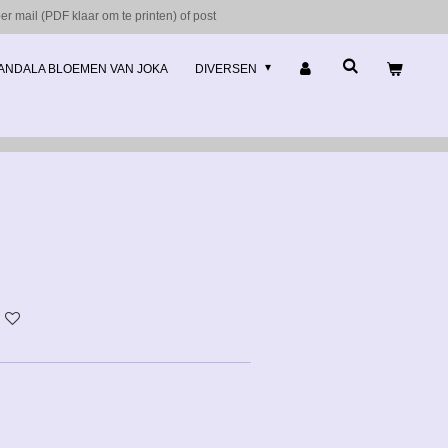
r mail (PDF klaar om te printen) of post
ANDALA BLOEMEN VAN JOKA
DIVERSEN