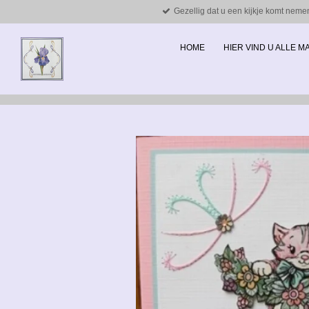
Gezellig dat u een kijkje komt neme
Ga
direct
naar
HOME
HIER VIND U ALLE 
de
hoofdinhoud