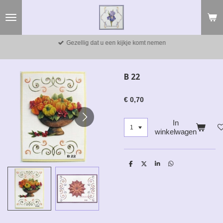
Ga
direct
naar
de
Gezellig dat u een kijkje komt nemen
hoofdinhoud
B 22
€ 0,70
In
winkelwagen
D
D
S
D
e
e
h
e
l
e
a
l
e
l
r
e
n
e
n