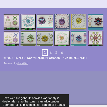
1
2
3
4
© 2021 LINZOOS
Kaart Borduur Patronen KvK nr.: 93974116
Powered by
JouwWeb
Deze website gebruikt cookies voor analyse-
doeleinden en/of het tonen van advertenties.
Door gebruik te blijven maken van de site gaat u