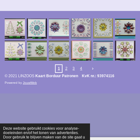
1
2
3
4
© 2021 LINZOOS
Kaart Borduur Patronen KvK nr.: 93974116
Powered by
JouwWeb
Deze website gebruikt cookies voor analyse-
doeleinden en/of het tonen van advertenties.
Door gebruik te blijven maken van de site gaat u