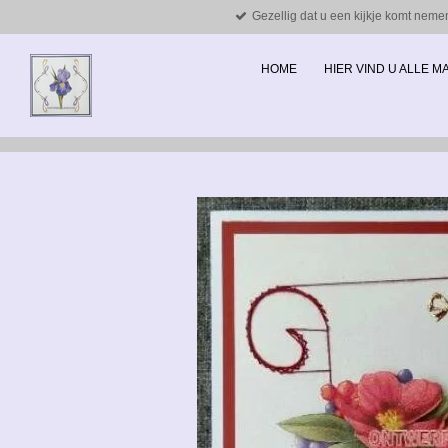
Gezellig dat u een kijkje komt neme
Ga
direct
naar
HOME
HIER VIND U ALLE 
de
hoofdinhoud