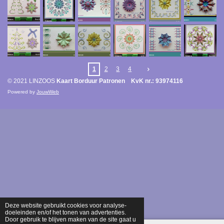
1
2
3
4
© 2021 LINZOOS
Kaart Borduur Patronen KvK nr.: 93974116
Powered by
JouwWeb
Deze website gebruikt cookies voor analyse-
doeleinden en/of het tonen van advertenties.
Door gebruik te blijven maken van de site gaat u