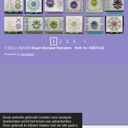
1
2
3
4
© 2021 LINZOOS
Kaart Borduur Patronen KvK nr.: 93974116
Powered by
JouwWeb
Deze website gebruikt cookies voor analyse-
doeleinden en/of het tonen van advertenties.
Door gebruik te blijven maken van de site gaat u