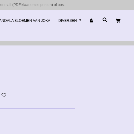
r mail (PDF klaar om te printen) of post
ANDALA BLOEMEN VAN JOKA
DIVERSEN