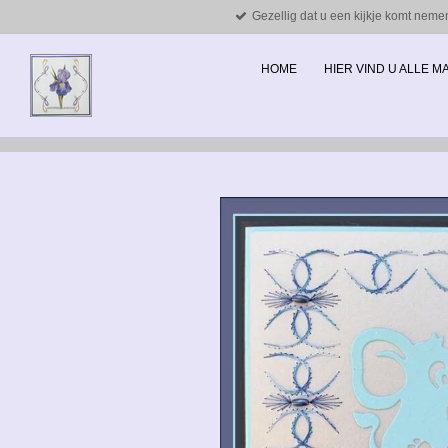
Gezellig dat u een kijkje komt neme
Ga
direct
naar
HOME
HIER VIND U ALLE 
de
hoofdinhoud