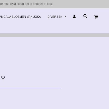
r mail (PDF klaar om te printen) of post
ANDALA BLOEMEN VAN JOKA
DIVERSEN