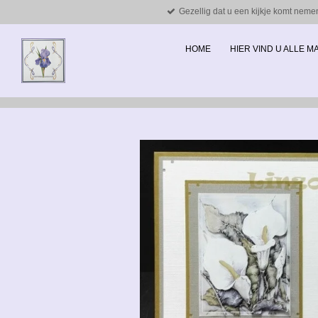
Gezellig dat u een kijkje komt neme
Ga
direct
naar
HOME
HIER VIND U ALLE 
de
hoofdinhoud