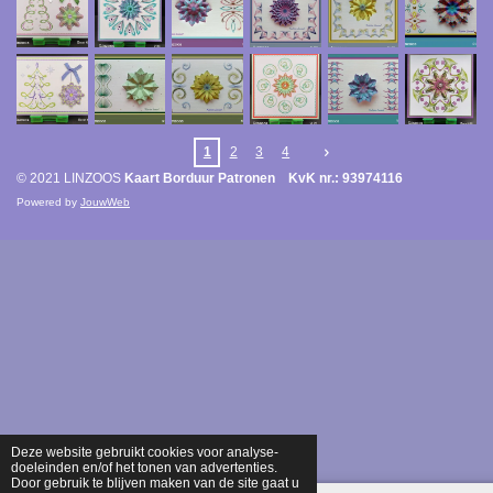
1
2
3
4
© 2021 LINZOOS
Kaart Borduur Patronen KvK nr.: 93974116
Powered by
JouwWeb
Deze website gebruikt cookies voor analyse-
doeleinden en/of het tonen van advertenties.
Door gebruik te blijven maken van de site gaat u