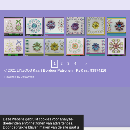
1
2
3
4
© 2021 LINZOOS
Kaart Borduur Patronen KvK nr.: 93974116
Powered by
JouwWeb
Deze website gebruikt cookies voor analyse-
doeleinden en/of het tonen van advertenties.
Door gebruik te blijven maken van de site gaat u