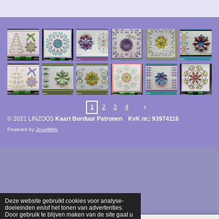
1
2
3
4
© 2021 LINZOOS
Kaart Borduur Patronen KvK nr.: 93974116
Powered by
JouwWeb
Deze website gebruikt cookies voor analyse-
doeleinden en/of het tonen van advertenties.
Door gebruik te blijven maken van de site gaat u