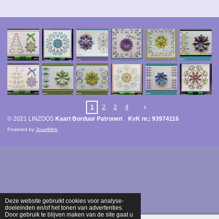
1
2
3
4
© 2021 LINZOOS
Kaart Borduur Patronen KvK nr.: 93974116
Powered by
JouwWeb
Deze website gebruikt cookies voor analyse-
doeleinden en/of het tonen van advertenties.
Door gebruik te blijven maken van de site gaat u